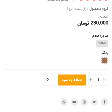
گروه محصول :
ژل لیفت ابرو |
قیمت :
230,000 تومان
سایز/حجم
10Ml
رنگ
+
-
اضافه به سبد